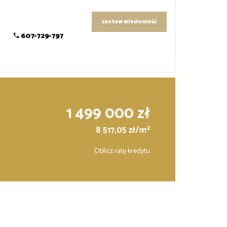
zostaw wiadomość
607-729-797
1 499 000 zł
2
8 517,05 zł/m
Oblicz ratę kredytu