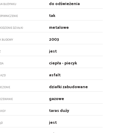
do odświeżenia
AN BUDYNKU
tak
DPIWNICZENIE
metalowe
RODZENIE DZIAŁKI
2003
K BUDOWY
jest
Z
ciepła - piecyk
DA
asfalt
JAZD
działki zabudowane
OCZENIE
gazowe
RZEWANIE
taras duży
RASY
jest
ĄD