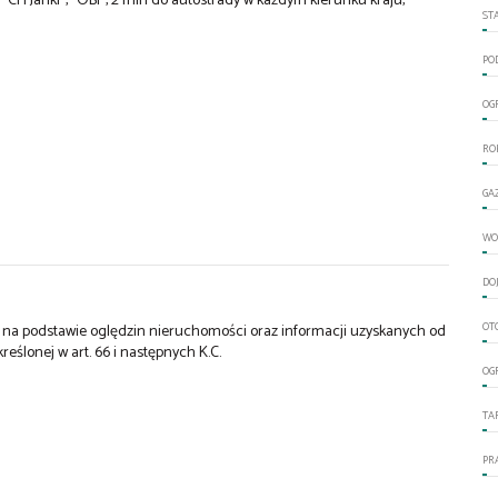
"CH Janki", "OBI", 2 min do autostrady w każdym kierunku kraju,
ST
PO
OG
RO
GA
WO
DO
OT
st na podstawie oględzin nieruchomości oraz informacji uzyskanych od
kreślonej w art. 66 i następnych K.C.
OG
TA
PR