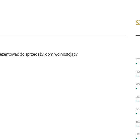
S
rezentować do sprzedaży, dom wolnostojący
SY
PO
PO
LI
RO
TE
LI