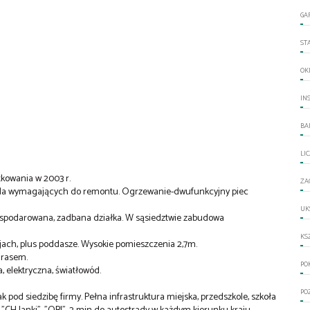
GA
ST
OK
IN
BA
LI
kowania w 2003 r.
ZA
 dla wymagających do remontu. Ogrzewanie-dwufunkcyjny piec
UK
agospodarowana, zadbana działka. W sąsiedztwie zabudowa
KS
ach, plus poddasze. Wysokie pomieszczenia 2,7m.
arasem.
PO
, elektryczna, światłowód.
PO
k pod siedzibę firmy. Pełna infrastruktura miejska, przedszkole, szkoła