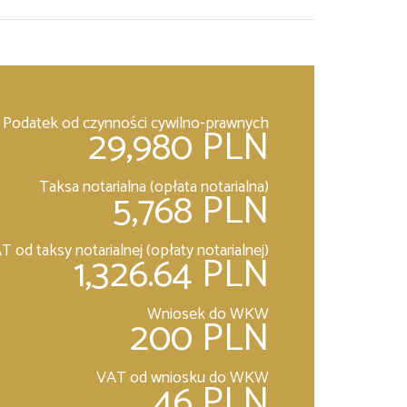
Podatek od czynności cywilno-prawnych
29,980 PLN
Taksa notarialna (opłata notarialna)
5,768 PLN
T od taksy notarialnej (opłaty notarialnej)
1,326.64 PLN
Wniosek do WKW
200 PLN
VAT od wniosku do WKW
46 PLN