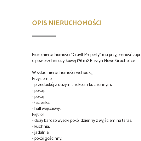
OPIS NIERUCHOMOŚCI
Biuro nieruchomości "Cravtt Property" ma przyjemność zap
o powierzchni użytkowej 176 m2 Raszyn-Nowe Grocholice.
W skład nieruchomości wchodzą:
Przyziemie
- przedpokój z dużym aneksem kuchennym,
- pokój,
- pokój
- łazienka,
- hall wejściowy,
Piętro I
- duży bardzo wysoki pokój dzienny z wyjściem na taras,
- kuchnia,
- jadalnia
- pokój gościnny,