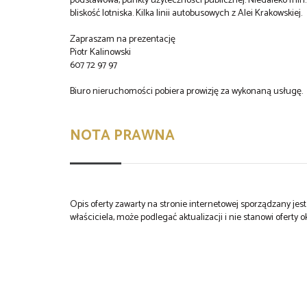
podstawowa, punkty użyteczności publicznej. Niedaleko min. 
bliskość lotniska. Kilka linii autobusowych z Alei Krakowskiej.
Zapraszam na prezentację
Piotr Kalinowski
607 72 97 97
Biuro nieruchomości pobiera prowizję za wykonaną usługę.
NOTA PRAWNA
Opis oferty zawarty na stronie internetowej sporządzany je
właściciela, może podlegać aktualizacji i nie stanowi oferty o