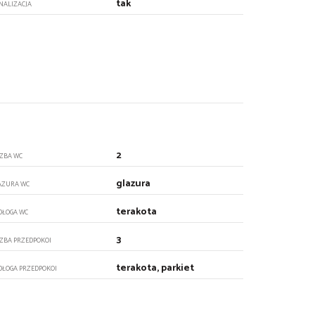
tak
NALIZACJA
2
CZBA WC
glazura
AZURA WC
terakota
DŁOGA WC
3
CZBA PRZEDPOKOI
terakota, parkiet
DŁOGA PRZEDPOKOI