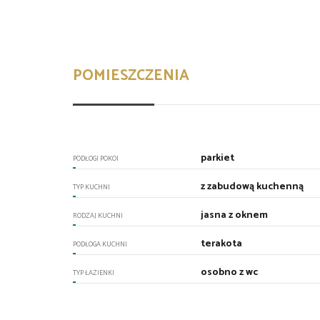
POMIESZCZENIA
parkiet
PODŁOGI POKOI
z zabudową kuchenną
TYP KUCHNI
jasna z oknem
RODZAJ KUCHNI
terakota
PODŁOGA KUCHNI
osobno z wc
TYP ŁAZIENKI