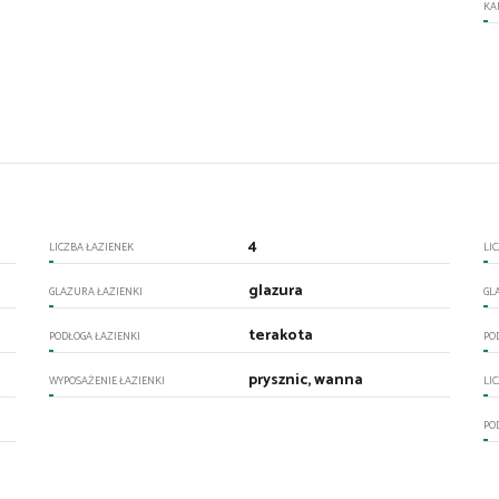
KA
4
LICZBA ŁAZIENEK
LI
glazura
GLAZURA ŁAZIENKI
GL
terakota
PODŁOGA ŁAZIENKI
PO
prysznic, wanna
WYPOSAŻENIE ŁAZIENKI
LI
PO