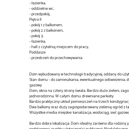
- łazienka,
- oddzielne wc,
- przedpokój,
Piętro II
- pokój 1 z balkonem,
- pokój 2 z balkonem,
- pokój 3,
- łazienka,
- hall z czytelnią miejscem do pracy,
Poddasze
- przestrzeń do przechowywania.
Dom wybudowany w technologii tradycyjnej, oddany do użyt
Stan domu - do zamieszkania, ewentualnego odświeżenia,
gazowy.
Dom, okna na cztery strony świata. Bardzo dużo zieleni, z
jednorodzinna. W całym domu drewniane parkiety.
Bardzo praktyczny układ pomieszczeń na trzech kondygnacj
Dwa balkony oraz duży zagospodarowany zielenią ogród z t
Wszystkie media miejskie: kanalizacja, wodociąg, sieć gazowa
Bardzo dobra lokalizacja. Dom idealny zarówno dla rodziny ja