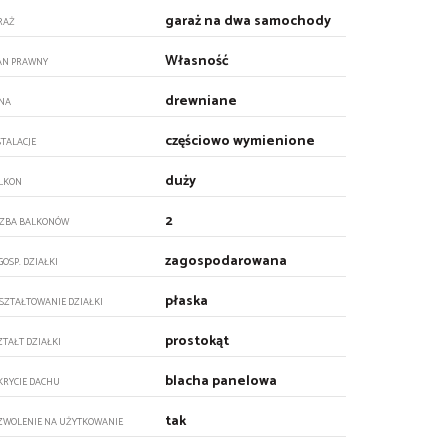
garaż na dwa samochody
RAŻ
Własność
AN PRAWNY
drewniane
NA
częściowo wymienione
STALACJE
duży
LKON
2
CZBA BALKONÓW
zagospodarowana
GOSP. DZIAŁKI
płaska
SZTAŁTOWANIE DZIAŁKI
prostokąt
ZTAŁT DZIAŁKI
blacha panelowa
KRYCIE DACHU
tak
ZWOLENIE NA UŻYTKOWANIE