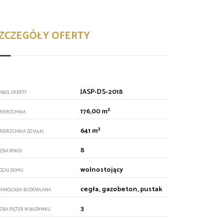
ZCZEGÓŁY OFERTY
JASP-DS-2018
MBOL OFERTY
176,00 m²
WIERZCHNIA
641 m²
WIERZCHNIA DZIAŁKI
8
CZBA POKOI
wolnostojący
DZAJ DOMU
cegła, gazobeton, pustak
CHNOLOGIA BUDOWLANA
3
CZBA PIĘTER W BUDYNKU