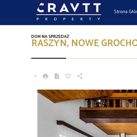
Strona Gł
DOM NA SPRZEDAŻ
RASZYN, NOWE GROCHO