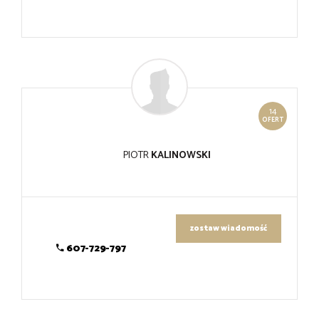
14
OFERT
PIOTR
KALINOWSKI
zostaw wiadomość
607-729-797