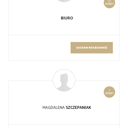
0
OFERT
BIURO
zostaw wiadomość
1
OFERT
MAGDALENA
SZCZEPANIAK