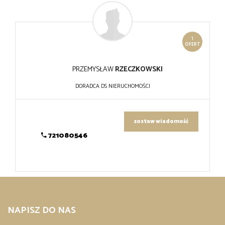
1
OFERT
PRZEMYSŁAW
RZECZKOWSKI
DORADCA DS NIERUCHOMOŚCI
zostaw wiadomość
721080546
NAPISZ DO NAS