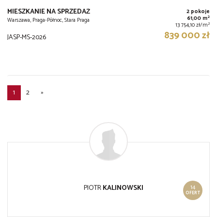
MIESZKANIE NA SPRZEDAŻ
2 pokoje
2
61,00 m
Warszawa, Praga-Północ, Stara Praga
2
13 754,10 zł/m
839 000 zł
JASP-MS-2026
1
2
»
14
PIOTR
KALINOWSKI
OFERT