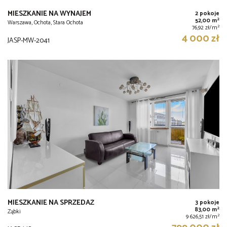
MIESZKANIE NA WYNAJEM
2 pokoje
2
52,00 m
Warszawa, Ochota, Stara Ochota
2
76,92 zł/m
4 000 zł
JASP-MW-2041
MIESZKANIE NA SPRZEDAŻ
3 pokoje
2
83,00 m
Ząbki
2
9 626,51 zł/m