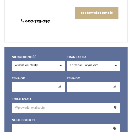
zostaw wiadomość
607-729-797
NIERUCHOMOŚĆ
TRANSAKCJA
CENA OD
CENA DO
zł
zł
150 000 zł
150 000 zł
LOKALIZACJA
200 000 zł
200 000 zł
250 000 zł
250 000 zł
NUMER OFERTY
300 000 zł
300 000 zł
350 000 zł
350 000 zł