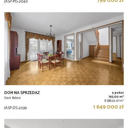
799 000 zł
JASP-MS-2040
DOM NA SPRZEDAŻ
5 pokoi
2
192,00 m
Stare Babice
2
8 588,54 zł/m
1 649 000 zł
JASP-DS-2039