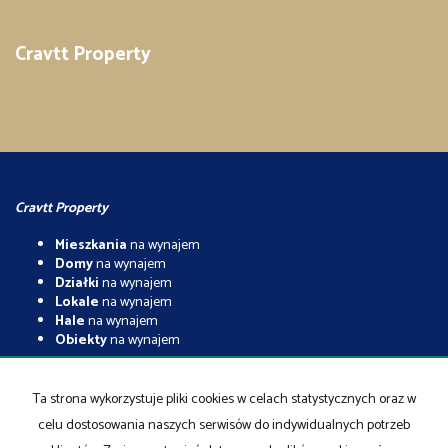
Cravtt Property
Cravtt Property
Mieszkania
na wynajem
Domy
na wynajem
Działki
na wynajem
Lokale
na wynajem
Hale
na wynajem
Obiekty
na wynajem
Mieszkania
na sprzedaż
Domy
na sprzedaż
Ta strona wykorzystuje pliki cookies w celach statystycznych oraz w
Działki
na sprzedaż
celu dostosowania naszych serwisów do indywidualnych potrzeb
Lokale
na sprzedaż