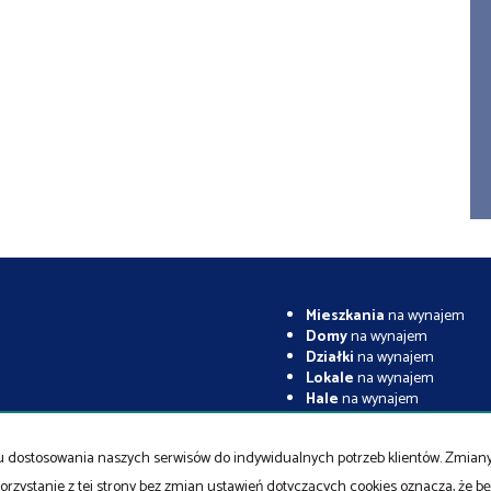
Mieszkania
na wynajem
Domy
na wynajem
Działki
na wynajem
Lokale
na wynajem
Hale
na wynajem
Obiekty
na wynajem
celu dostosowania naszych serwisów do indywidualnych potrzeb klientów. Zmia
orzystanie z tej strony bez zmian ustawień dotyczących cookies oznacza, że 