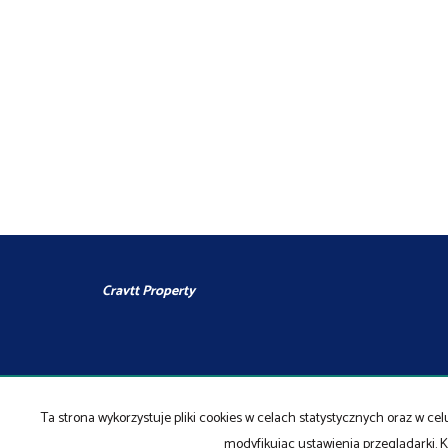
Cravtt Property
Ta strona wykorzystuje pliki cookies w celach statystycznych oraz w 
Strona główna
Kontakt
Kup
Sprzedaj
modyfikując ustawienia przeglądarki. K