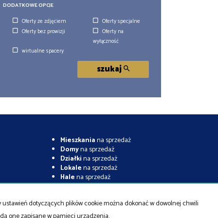
DODATKOWE OPCJE
Oferty ze zdjęciem
Oferty specjalne
Oferty bez prowizji
Oferty na
wyłączność
wirtualne spacery
szukaj
Mieszkania
na sprzedaż
Domy
na sprzedaż
Działki
na sprzedaż
Lokale
na sprzedaż
Hale
na sprzedaż
Obiekty
na sprzedaż
ny ustawień dotyczących plików cookie można dokonać w dowolnej chwili
będą one zapisane w pamięci urządzenia.