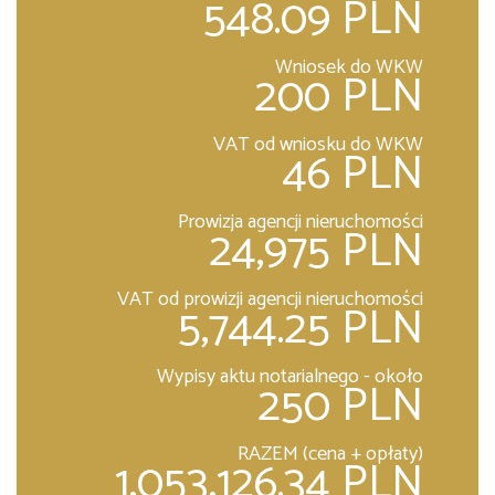
548.09 PLN
Wniosek do WKW
200 PLN
VAT od wniosku do WKW
46 PLN
Prowizja agencji nieruchomości
24,975 PLN
VAT od prowizji agencji nieruchomości
5,744.25 PLN
Wypisy aktu notarialnego - około
250 PLN
RAZEM (cena + opłaty)
1,053,126.34 PLN