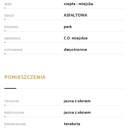
ciepła - miejska
WODA
ASFALTOWA
DOJAZD
park
OTOCZENIE
C.O. miejskie
OGRZEWANIE
dwustronne
USYTUOWANIE
POMIESZCZENIA
jasna z oknem
TYP KUCHNI
jasna z oknem
RODZAJ KUCHNI
terakota
PODŁOGA KUCHNI