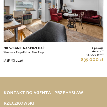
MIESZKANIE NA SPRZEDAŻ
2 pokoje
2
61,00 m
Warszawa, Praga-Północ, Stara Praga
2
13 754,10 zł/m
839 000 zł
JASP-MS-2026
KONTAKT DO AGENTA - PRZEMYSŁAW
RZECZKOWSKI