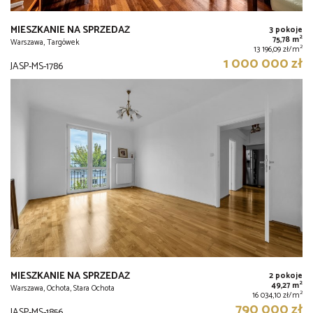
MIESZKANIE NA SPRZEDAŻ
3 pokoje
2
75,78 m
Warszawa, Targówek
2
13 196,09 zł/m
1 000 000 zł
JASP-MS-1786
MIESZKANIE NA SPRZEDAŻ
2 pokoje
2
49,27 m
Warszawa, Ochota, Stara Ochota
2
16 034,10 zł/m
790 000 zł
JASP-MS-1856