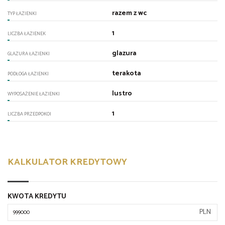
razem z wc
TYP ŁAZIENKI
1
LICZBA ŁAZIENEK
glazura
GLAZURA ŁAZIENKI
terakota
PODŁOGA ŁAZIENKI
lustro
WYPOSAŻENIE ŁAZIENKI
1
LICZBA PRZEDPOKOI
KALKULATOR KREDYTOWY
KWOTA KREDYTU
PLN