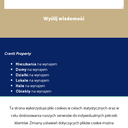
Cravtt Property
Mieszkania
na wynajem
Domy
na wynajem
Działki
na wynajem
Lokale
na wynajem
Hale
na wynajem
Obiekty
na wynajem
Mieszkania
na sprzedaż
Domy
na sprzedaż
Ta strona wykorzystuje pliki cookies w celach statystycznych oraz w
Działki
na sprzedaż
celu dostosowania naszych serwisów do indywidualnych potrzeb
Lokale
na sprzedaż
Hale
na sprzedaż
klientów. Zmiany ustawień dotyczących plików cookie można