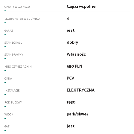
Części wspólne
OPŁATY W CZYNSZU
4
LICZBA PIĘTER W BUDYNKU
jest
GARAŻ
dobry
STAN LOKALU
Własność
STAN PRAWNY
650 PLN
MIES. CZYNSZ ADMIN.
PCV
OKNA
ELEKTRYCZNA
INSTALACJE
1930
ROK BUDOWY
park/skwer
WIDOK
jest
GAZ