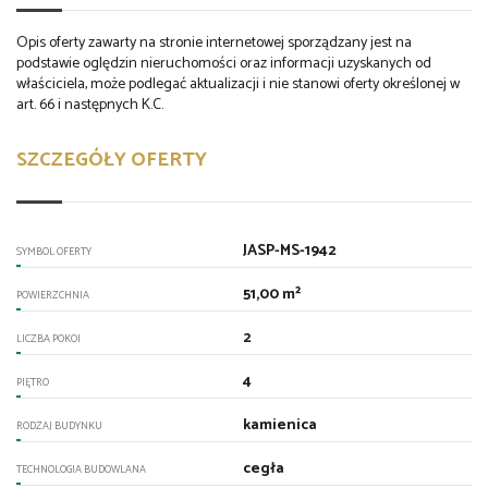
Opis oferty zawarty na stronie internetowej sporządzany jest na
podstawie oględzin nieruchomości oraz informacji uzyskanych od
właściciela, może podlegać aktualizacji i nie stanowi oferty określonej w
art. 66 i następnych K.C.
SZCZEGÓŁY OFERTY
JASP-MS-1942
SYMBOL OFERTY
51,00 m²
POWIERZCHNIA
2
LICZBA POKOI
4
PIĘTRO
kamienica
RODZAJ BUDYNKU
cegła
TECHNOLOGIA BUDOWLANA