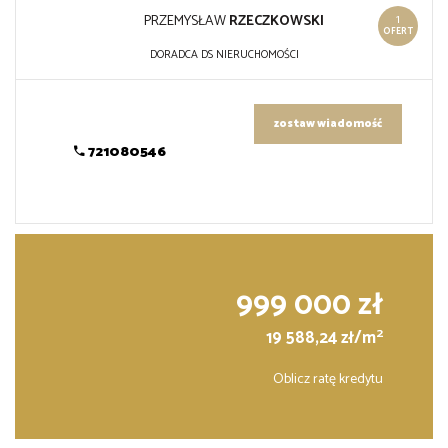
1
PRZEMYSŁAW
RZECZKOWSKI
OFERT
DORADCA DS NIERUCHOMOŚCI
zostaw wiadomość
721080546
999 000 zł
2
19 588,24 zł/m
Oblicz ratę kredytu