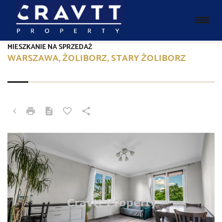
MIESZKANIE NA SPRZEDAŻ
WARSZAWA, ŻOLIBORZ, STARY ŻOLIBORZ