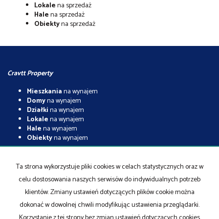
Lokale
na sprzedaż
Hale
na sprzedaż
Obiekty
na sprzedaż
Cravtt Property
Mieszkania
na wynajem
Domy
na wynajem
Działki
na wynajem
Lokale
na wynajem
Hale
na wynajem
Obiekty
na wynajem
Mieszkania
na sprzedaż
Domy
na sprzedaż
Ta strona wykorzystuje pliki cookies w celach statystycznych oraz w
Działki
na sprzedaż
celu dostosowania naszych serwisów do indywidualnych potrzeb
Lokale
na sprzedaż
Hale
na sprzedaż
klientów. Zmiany ustawień dotyczących plików cookie można
Obiekty
na sprzedaż
dokonać w dowolnej chwili modyfikując ustawienia przeglądarki.
Korzystanie z tej strony bez zmian ustawień dotyczących cookies