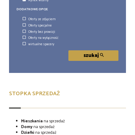
Rynek wtórny
DODATKOWE OPCJE
Oferty ze zdjęciem
Oferty specjalne
Oferty bez prowizji
Oferty na wyłączność
wirtualne spacery
szukaj
STOPKA SPRZEDAŻ
Mieszkania
na sprzedaż
Domy
na sprzedaż
Działki
na sprzedaż