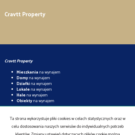
Cravtt Property
Cravtt Property
Mieszkania
na wynajem
Domy
na wynajem
Działki
na wynajem
Lokale
na wynajem
Hale
na wynajem
Obiekty
na wynajem
Mieszkania
na sprzedaż
Domy
na sprzedaż
Ta strona wykorzystuje pliki cookies w celach statystycznych oraz w
Działki
na sprzedaż
celu dostosowania naszych serwisów do indywidualnych potrzeb
Lokale
na sprzedaż
Hale
na sprzedaż
klientów. Zmiany ustawień dotyczących plików cookie można