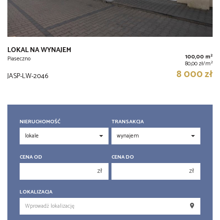
LOKAL NA WYNAJEM
2
100,00 m
Piaseczno
2
80,00 zł/m
8 000 zł
JASP-LW-2046
NIERUCHOMOŚĆ
TRANSAKCJA
CENA OD
CENA DO
zł
zł
150 000 zł
150 000 zł
LOKALIZACJA
200 000 zł
200 000 zł
250 000 zł
250 000 zł